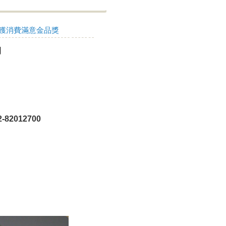
雨文醫師榮獲消費滿意金品獎
間
82012700