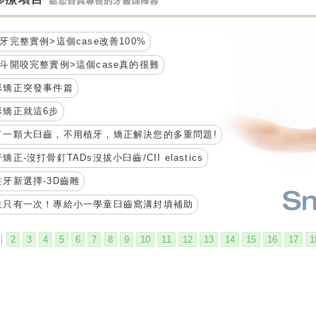
牙完整實例>這個case改善100%
戽斗開咬完整實例>這個case真的很難
形矯正突發事件篇
形矯正就這6步
了一顆大臼齒，不用植牙，矯正解決您的多重問題!
矯正-沒打骨釘TADs沒拔小臼齒/CII elastics
蛀牙新選擇-3D齒雕
生只有一次！專給小一學童臼齒窩溝封填補助
│
2
3
4
5
6
7
8
9
10
11
12
13
14
15
16
17
1