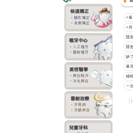
<暴
<
隱
隱
缺
暴牙
補
一
│1