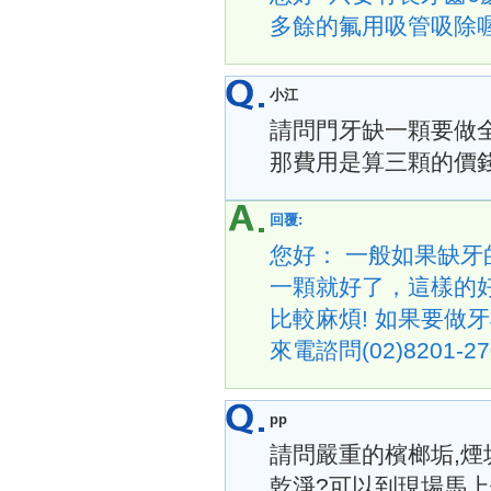
多餘的氟用吸管吸除喔~ 
小江
請問門牙缺一顆要做
那費用是算三顆的價
回覆:
您好： 一般如果缺
一顆就好了，這樣的
比較麻煩! 如果要做牙
來電諮問(02)8201-27
pp
請問嚴重的檳榔垢,
乾淨?可以到現場馬上