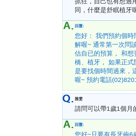
抓狂，自己也有想過
同，什麼是舒眠植牙
回覆:
您好： 我們預約個
解喔~ 通常第一次
估自已的預算， 和想
橋、植牙， 如果正式
是要找個時間過來，
喔~ 預約電話(02)820
雅雯
請問可以帶1歲1個
回覆:
您好~只要有長牙齒6