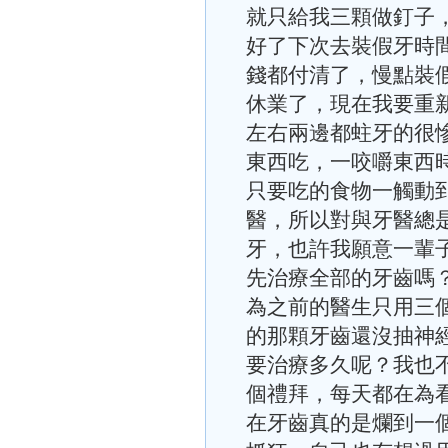
就只給我三顆做釘子
好了下次去裝假牙時
錢都付清了，慢點裝
休業了，現在我要重
左右兩邊都蛀牙的很
東西吃，一咬嚼東西
只要吃的食物一觸動
醫，所以對與牙醫總
牙，也許我願意一輩
先治療全部的牙齒嗎
為之前的醫生只用三
的那顆牙齒還沒抽神
要治療多久呢？我也
個禮拜，每天都在為
在牙齒真的是爛到一