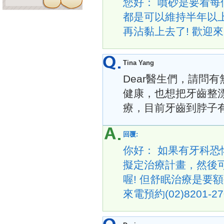
您好： 噴砂是要看每
都是可以維持半年以
再沾黏上去了! 歡迎來電預
Tina Yang
Dear醫生們，請問
健康，也想把牙齒整
療，目前牙齒到脖子
回覆:
你好： 如果有牙科
擬定治療計畫，然後
喔! 但舒眠治療是要
來電預約(02)8201-27