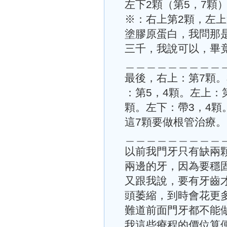
左下2顆（第5，7顆
※：右上第2顆，左
塗膠原蛋白，我問那
三千，我說可以，畢
＿＿＿＿＿＿＿＿＿
最後，右上：第7顆
：第5，4顆。左上：
顆。左下：帶3，4顆
這7顆要做根管治療。
＿＿＿＿＿＿＿＿＿
以前我門牙只有缺兩
兩邊的牙，因為要穩
又跟我說，要有牙齒
頭萎縮，到時會花更
難道前面門牙都不能
我這些療程的價位算