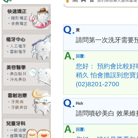
黃
請問第一次洗牙需要
回覆:
您好： 預約會比較好
稍久 怕會擔誤到您寶
(02)8201-2700
Hsh
請問噴砂美白 效果維
回覆: