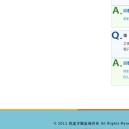
回覆
你
張
之
我
回覆
你
白)
© 2011 西盛牙醫版權所有 All Rights Reserv