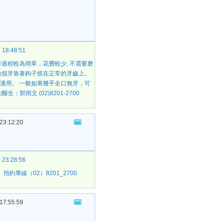
 18:48:51
過程較為簡單，花費較少, 不需要磨
動假牙靠著鉤子抓在正常的牙齒上。
適用。 一般如果幾乎全口無牙，可
雨文 (02)8201-2700
23:12:20
 23:28:56
專線（02）8201_2700
17:55:59