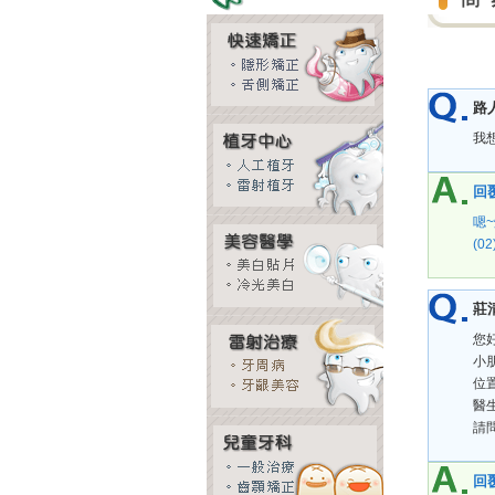
路
我
回覆
嗯
(02
莊
您
小
位
醫
請
回覆