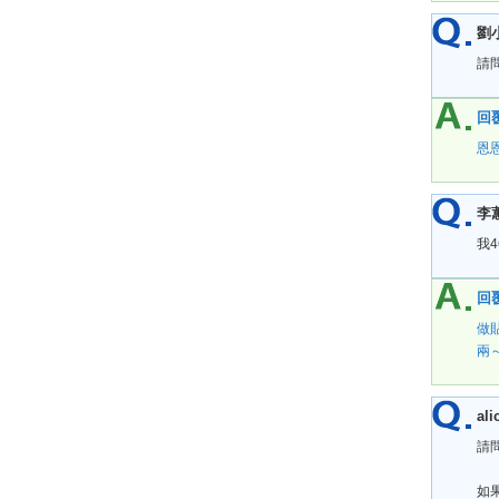
劉
請
回覆
恩
李
我
回覆
做
兩～
ali
請
如