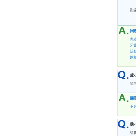
謝
回覆
患
牙
活
以
盧
請
回覆
不
魏
請