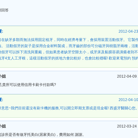
謝回答
:
2012-04-23
者在缺牙多顆而無法採用固定植牙，同時在經濟考量下，會採用裝置活動假牙。 它製作
齒。 活動假牙的架子是採用合金材料製成，而牙齒的部份可分磁牙與樹脂牙兩種，活
動假牙可以拆下清洗與重戴，但如果患者缺牙空隙太小，或牙床及黏膜容易潰瘍者則不
植牙4支人工牙根，這樣活動假牙的抓地力會比較好，也會比較穩喔! 歡迎來電預約 預約醫生：郭
小姐
2012-04-09 
問,貴所可以使用信用卡刷卡付款嗎?
:
2012-04-10
好意思~我們目前還沒有刷卡機的服務,可以開立即期支票或是現金喔! 西盛牙醫關心您。 預約
小姐
2012-03-24 
貴診所是否有做牙托美白(居家美白)，費用如何 謝謝。