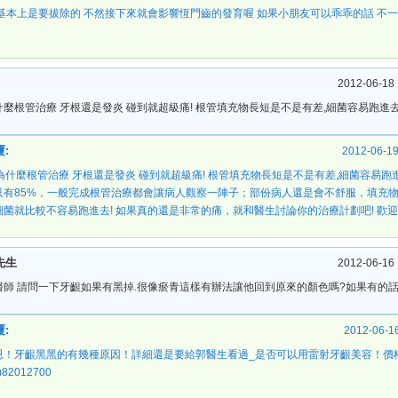
 基本上是要拔除的 不然接下來就會影響恆門齒的發育喔 如果小朋友可以乖乖的話 不
！
2012-06-18 
什麼根管治療 牙根還是發炎 碰到就超級痛! 根管填充物長短是不是有差,細菌容易跑進去
:
2012-06-19
: 為什麼根管治療 牙根還是發炎 碰到就超級痛! 根管填充物長短是不是有差,細菌容易跑進
只有85%，一般完成根管治療都會讓病人觀察一陣子；部份病人還是會不舒服，填充
細菌就比較不容易跑進去! 如果真的還是非常的痛，就和醫生討論你的治療計劃吧! 歡迎來電預
先生
2012-06-16 
醫師 請問一下牙齦如果有黑掉.很像瘀青這樣有辦法讓他回到原來的顏色嗎?如果有的話
:
2012-06-16
恩！牙齦黑黑的有幾種原因！詳細還是要給郭醫生看過_是否可以用雷射牙齦美容！價
)82012700