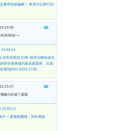
一定要用舒眠麻醉！ 希望可以幫忙到
19:24:56
吃掉骨頭= =
 14:44:14
 去吃掉骨頭 Q:嗯~根管治療的成功
物的部份都會做到最底最緊密，完成
約02-8201-2700
15:25:47
價錢大約是? 謝謝
 15:48:13
格不一,要看範圍呦！預約專線