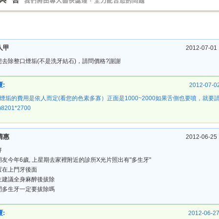
人甲
2012-07-01 
想去除整口煙垢(不是洗牙結石)，請問價格?謝謝
:
2012-07-02
~煙垢的費用是依人而定(看您的色素多寡）正面是1000~2000如果舌側也要噴，就要
)8201*2700
清惠
2012-06-25 
好
朋友今年6歲, 上星期去家裡附近的診所X光片照出有"多生牙"
置在上門牙後面
生建議全身麻醉後拔除
問多生牙一定要拔除嗎
:
2012-06-27