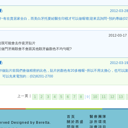
:
2012-03-28
好~有在賣居家全白，而美白牙托要給醫生印模才可以做喔!歡迎來店詢問~預約專線(02)82
2012-03-17 
後我可能會去作瓷牙貼片
只做門牙兩顆會不會跟其他顆牙齒顏色不均勻呢?
:
2012-03-19
好!做貼片前我們會做精密的比色，貼片的顏色有20多種喔~所以不用太擔心，也可以
。可以先來電預約：(02)8201-2700
1
2
3
4
5
6
7
8
│9│
10
11
12
13
首頁
醫療團隊
關於西盛
診所環境
ed Designed by Beretta.
問與答
診療項目