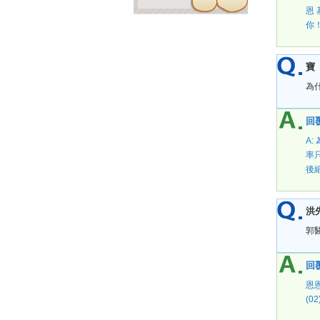
恩
你
寶
為
回覆
A
率
後
洪
郭
回覆
恩
(02