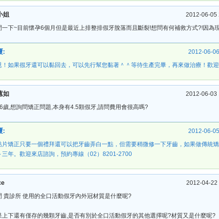
小姐
2012-06-05 
問一下~目前懷孕6個月但是最近上排整排假牙脫落而且斷裂!想問有何補救方式?!因為
:
2012-06-06
恩！如果徦牙還可以黏回去，可以先行幫您黏著＾＾等待生產完畢，再來做治療！歡迎來電（
蕙如
2012-06-03 
46歲,想詢問矯正問題,本身有4.5顆假牙,請問費用會很高嗎?
:
2012-06-05
貼片矯正只要一個禮拜還可以把牙齒弄白一點，但需要稍微修一下牙齒，如果做傳統矯
三年。歡迎來店諮詢，預約專線（02）8201-2700
ce
2012-04-22 
問 貴診所 使用的全口活動假牙內外冠材質是什麼呢?
果上下還有僅存的幾顆牙齒,是否有別於全口活動假牙的其他選擇呢?材質又是什麼呢?