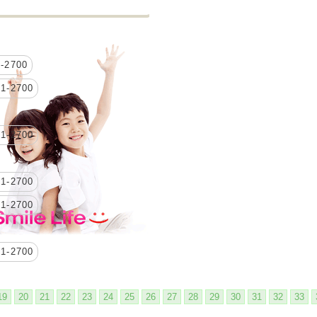
2700
-2700
-2700
-2700
-2700
-2700
19
20
21
22
23
24
25
26
27
28
29
30
31
32
33